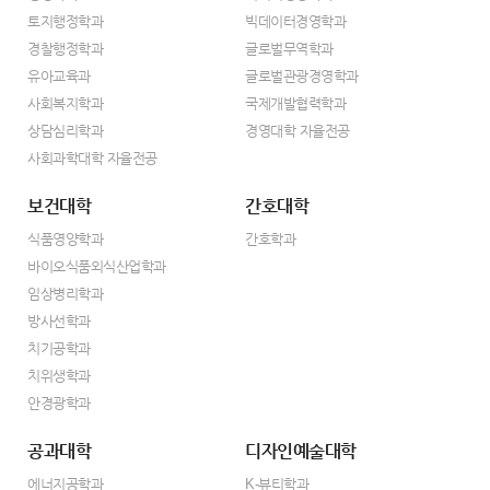
토지행정학과
빅데이터경영학과
경찰행정학과
글로벌무역학과
유아교육과
글로벌관광경영학과
사회복지학과
국제개발협력학과
상담심리학과
경영대학 자율전공
사회과학대학 자율전공
보건대학
간호대학
식품영양학과
간호학과
바이오식품외식산업학과
임상병리학과
방사선학과
치기공학과
치위생학과
안경광학과
공과대학
디자인예술대학
에너지공학과
K-뷰티학과