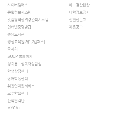
사이버캠퍼스
예ㆍ결산현황
종합정보시스템
대학정보공시
맞춤형학생역량관리시스템
신한신문고
인터넷증명발급
채용공고
중앙도서관
평생교육원[제1,2캠퍼스]
국제처
SOUP 홈페이지
성희롱ㆍ성폭력상담실
학생상담센터
장애학생센터
취창업지원서비스
교수학습센터
산학협력단
MYCA+