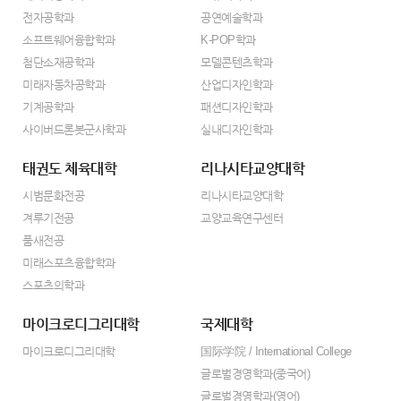
전자공학과
공연예술학과
소프트웨어융합학과
K-POP학과
첨단소재공학과
모델콘텐츠학과
미래자동차공학과
산업디자인학과
기계공학과
패션디자인학과
사이버드론봇군사학과
실내디자인학과
태권도 체육대학
리나시타교양대학
시범문화전공
리나시타교양대학
겨루기전공
교양교육연구센터
품새전공
미래스포츠융합학과
스포츠의학과
마이크로디그리대학
국제대학
마이크로디그리대학
国际学院 / International College
글로벌경영학과(중국어)
글로벌경영학과(영어)