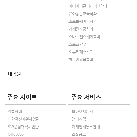
미디어커뮤니케이션학과
유아통합교육학과
소프트웨어공학과
기계전자공학과
스마트헬스케어학과
스포츠학부
K-뷰티패션학과
한국어교육학과
대학원
주요 사이트
주요 서비스
입학안내
찾아오시는길
대학혁신지원사업단
캠퍼스맵
SW중심대학사업단
거래업체등록안내
Office365
입찰공고