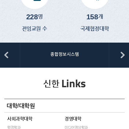
228
158
명
개
전임교원 수
국제협정대학
Links
신한
대학/대학원
사회과학대학
경영대학
행정학과
미디어영상학과