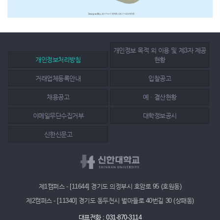
개인정보 목적 외 이용 및 제3자 제공
개인정보처리방침
현황
거래업체등록안내
입찰공고
채용공고
예ㆍ결산현황
이메일무단수집거부
대학정보공시
신한신문고
제1캠퍼스 - [11644] 경기도 의정부시 호암로 95 (호원동)
제2캠퍼스 - [11340] 경기도 동두천시 벌마들로 40번길 30 (상패동)
대표전화 : 031-870-3114