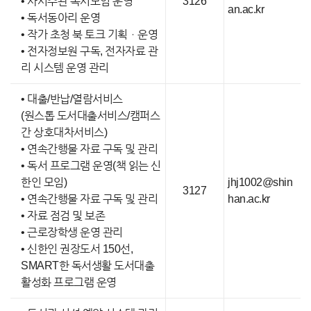
• 사서주관 독서모임 운영
3126
an.ac.kr
• 독서동아리 운영
• 작가 초청 북 토크 기획ㆍ운영
• 전자정보원 구독, 전자자료 관
리 시스템 운영 관리
• 대출/반납/열람서비스
(원스톱 도서대출서비스/캠퍼스
간 상호대차서비스)
• 연속간행물 자료 구독 및 관리
• 독서 프로그램 운영(책 읽는 신
한인 모임)
jhj1002@shin
3127
• 연속간행물 자료 구독 및 관리
han.ac.kr
• 자료 점검 및 보존
• 근로장학생 운영 관리
• 신한인 권장도서 150선,
SMART한 독서생활 도서대출
활성화 프로그램 운영