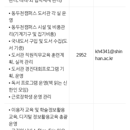
관리, 대내·외 협력체계 관리)
• 동두천캠퍼스 도서관 각 실 운
영
• 동두천캠퍼스 시설 및 비품관
리(기계기구 및 집기비품)
• 국내도서 구입 및 도서 수집(도
서 기증)
kh4341@shin
• 도서관 직원직무교육 훈련계
2952
han.ac.kr
획, 실적 관리
• 도서관 경진대회프로그램 기
획, 운영
• 독서 프로그램 운영(책 읽는 신
한인 모임)
• 근로장학생 운영 관리
• 이용자 교육 및 학술정보활용
교육, 디지털 정보활용교육 총괄
운영