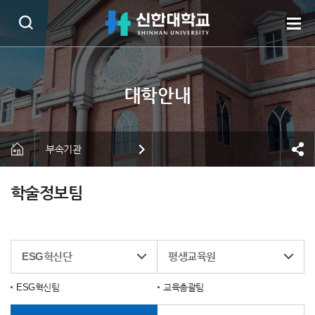
부속기관
학술정보팀
ESG혁신단
평생교육원
ESG혁신팀
교육총괄팀