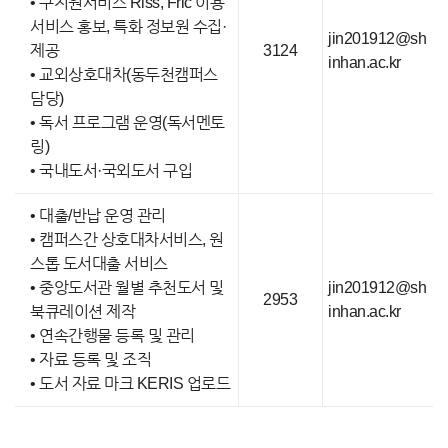
• 구지원서비스 Riss, Fric 이용
서비스 홍보, 특화 정보원 수집·
jin201912@sh
제공
3124
inhan.ac.kr
• 교외상호대차(동두천캠퍼스
담당)
• 독서 프로그램 운영(독서멘토
링)
• 국내도서·국외도서 구입
• 대출/반납 운영 관리
• 캠퍼스간 상호대차서비스, 원
스톱 도서대출 서비스
• 중앙도서관 월별 추천도서 및
jin201912@sh
2953
북큐레이션 제작
inhan.ac.kr
• 연속간행물 등록 및 관리
• 자료 등록 및 조직
• 도서 자료 마크 KERIS 업로드