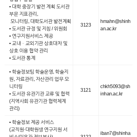
• 대학 중장기 발전 계획 도서관
부문 지표관리,
모니터링, 대학도서관 발전계획
hmahn@shinh
3123
• 도서관 규정 및 지침 / 위원회
an.ac.kr
• 연구지원서비스 제공
• 교내ㆍ교외기관 상호대차 및
상호 이용 협약 관리
• 도서관 통계
• 학술정보팀 학술운영, 학술지
원, 자료관리, 자산관리 업무 모
니터링
chkh5093@sh
3121
• 도서관 유관기관 교류 및 협력
inhan.ac.kr
(지역사회 유관기관 협력체계
관리)
• 학술정보 제공 서비스
(교직원·대학원생 연구지원 서
iban7@shinha
비스/이용자 정보봉사)
3122