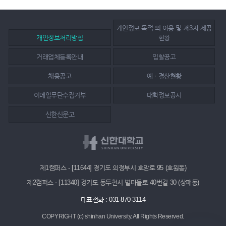
개인정보 목적 외 이용 및 제3자 제공
개인정보처리방침
현황
거래업체등록안내
입찰공고
채용공고
예ㆍ결산현황
이메일무단수집거부
대학정보공시
신한신문고
제1캠퍼스 - [11644] 경기도 의정부시 호암로 95 (호원동)
제2캠퍼스 - [11340] 경기도 동두천시 벌마들로 40번길 30 (상패동)
대표전화 : 031-870-3114
COPYRIGHT (c) shinhan University.
All Rights Reserved.