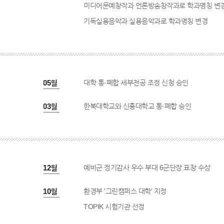
미디어문예창작과 언론방송창작과로 학과명칭 변
기독실용음악과 실용음악과로 학과명칭 변경
2013년 05월
대학 통·폐합 세부전공 조정 신청 승인
2013년 03월
한북대학교와 신흥대학교 통·폐합 승인
2014년 12월
예비군 정기감사 우수 부대 6군단장 표창 수상
2014년 10월
환경부 '그린캠퍼스 대학' 지정
TOPIK 시험기관 선정