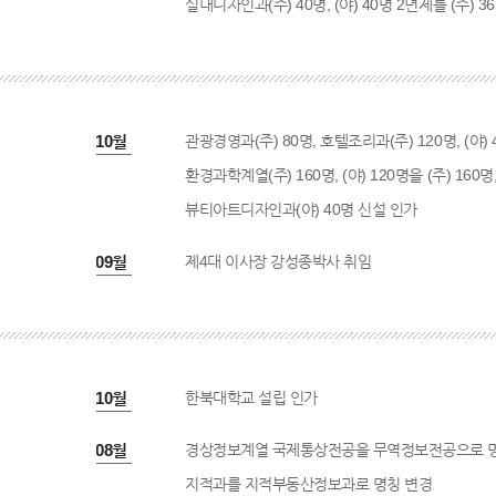
실내디자인과(주) 40명, (야) 40명 2년제를 (주) 36
2002년 10월
관광경영과(주) 80명, 호텔조리과(주) 120명, (야)
환경과학계열(주) 160명, (야) 120명을 (주) 160명
뷰티아트디자인과(야) 40명 신설 인가
2002년 09월
제4대 이사장 강성종박사 취임
2003년 10월
한북대학교 설립 인가
2003년 08월
경상정보계열 국제통상전공을 무역정보전공으로 
지적과를 지적부동산정보과로 명칭 변경