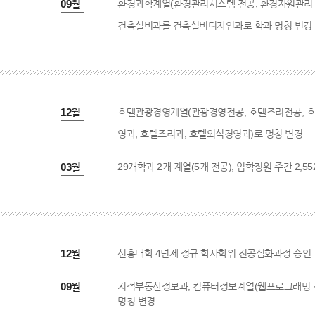
2005년 09월
환경과학계열(환경관리시스템 전공, 환경자원관리
건축설비과를 건축설비디자인과로 학과 명칭 변경
2006년 12월
호텔관광경영계열(관광경영전공, 호텔조리전공, 호텔
영과, 호텔조리과, 호텔외식경영과)로 명칭 변경
2006년 03월
29개학과 2개 계열(5개 전공), 입학정원 주간 2,55
2007년 12월
신흥대학 4년제 정규 학사학위 전공심화과정 승인
2007년 09월
지적부동산정보과, 컴퓨터정보계열(웹프로그래밍 
명칭 변경