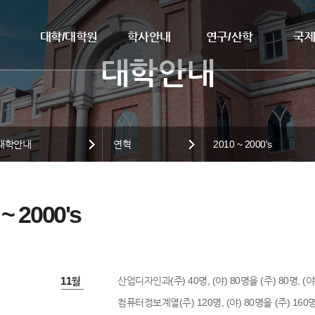
대학/대학원
학사안내
연구/산학
국
대학안내
연혁
2010 ~ 2000's
 ~ 2000's
2000년 11월
산업디자인과(주) 40명, (야) 80명을 (주) 80명, 
컴퓨터정보계열(주) 120명, (야) 80명을 (주) 160