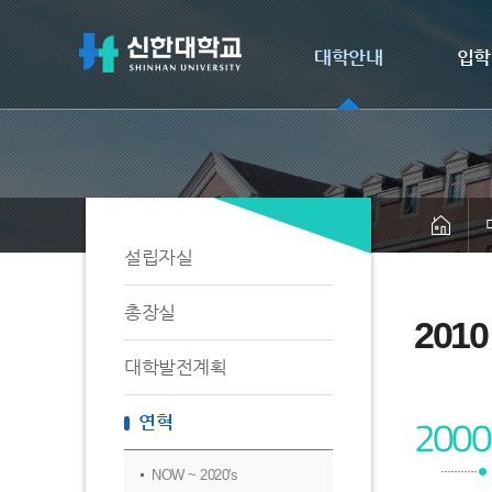
대학안내
입학
설립자실
총장실
2010
대학발전계획
2000
연혁
NOW ~ 2020's