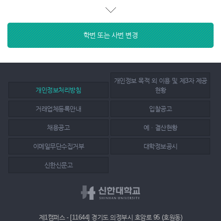
학번 또는 사번 변경
개인정보 목적 외 이용 및 제3자 제공
개인정보처리방침
현황
거래업체등록안내
입찰공고
채용공고
예ㆍ결산현황
이메일무단수집거부
대학정보공시
신한신문고
제1캠퍼스 - [11644] 경기도 의정부시 호암로 95 (호원동)