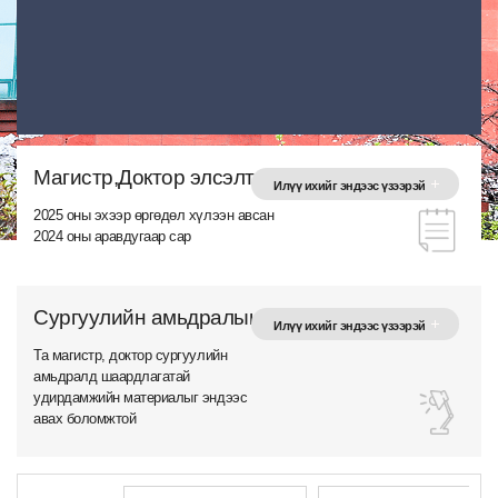
Магистр,Доктор элсэлтийн удирдамж
Илүү ихийг эндээс үзээрэй
2025 оны эхээр өргөдөл хүлээн авсан
2024 оны аравдугаар сар
Сургуулийн амьдралын гарын авлага
Илүү ихийг эндээс үзээрэй
Та магистр, доктор сургуулийн
амьдралд шаардлагатай
удирдамжийн материалыг эндээс
авах боломжтой