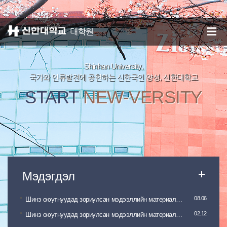
신한대학교
종합정보시스템
대학원
Shinhan University,
국가와 인류발전에 공헌하는 신한국인 양성, 신한대학교
START
NEW-VERSITY
08.06
Шинэ оюутнуудад зориулсан мэдээллийн материал(2025
02.12
Шинэ оюутнуудад зориулсан мэдээллийн материал(2025