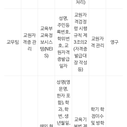
처리)
교원자
성명,
격검정
주민등
교육부
령 시행
록번호,
교원자
교육정
규칙 제
학위번
교원자
교무팀
격증 관
보시스
3조의2
영구
호, 교
격 관리
리
템(NEI
(자격증
원자격
S)
발급대
증발급
장 작성
일자
등)
성명(영
문명,
한자 포
함), 학
과, 학
학기 학
번, 생
점이수
교육기
년월일,
및 방학
해외 현
본법 제