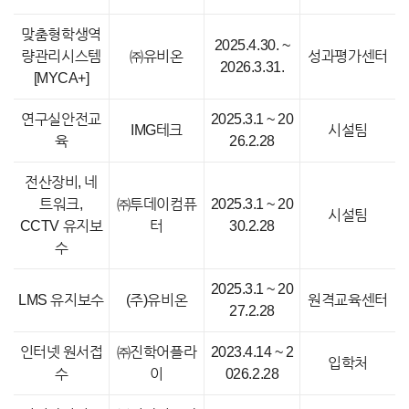
맞춤형학생역
2025.4.30. ~
량관리시스템
㈜유비온
성과평가센터
2026.3.31.
[MYCA+]
연구실안전교
2025.3.1 ~ 20
IMG테크
시설팀
육
26.2.28
전산장비, 네
트워크,
㈜투데이컴퓨
2025.3.1 ~ 20
시설팀
CCTV 유지보
터
30.2.28
수
2025.3.1 ~ 20
LMS 유지보수
(주)유비온
원격교육센터
27.2.28
인터넷 원서접
㈜진학어플라
2023.4.14 ~ 2
입학처
수
이
026.2.28