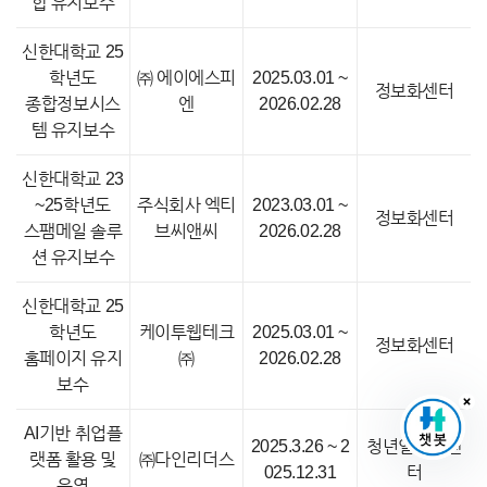
합 유지보수
신한대학교 25
학년도
㈜ 에이에스피
2025.03.01 ~
정보화센터
종합정보시스
엔
2026.02.28
템 유지보수
신한대학교 23
~25학년도
주식회사 엑티
2023.03.01 ~
정보화센터
스팸메일 솔루
브씨앤씨
2026.02.28
션 유지보수
신한대학교 25
학년도
케이투웹테크
2025.03.01 ~
정보화센터
홈페이지 유지
㈜
2026.02.28
보수
AI기반 취업플
2025.3.26 ~ 2
청년일자리센
랫폼 활용 및
㈜다인리더스
025.12.31
터
운영