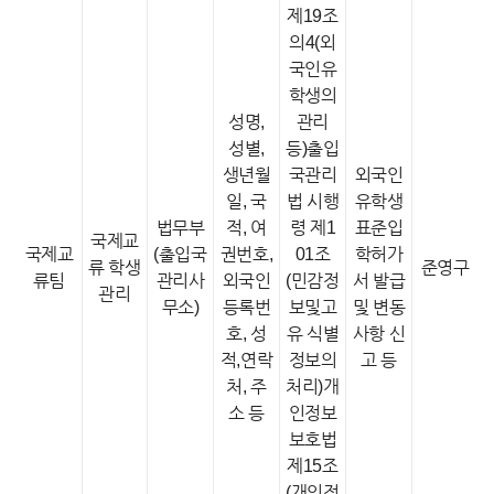
제19조
의4(외
국인유
학생의
성명,
관리
성별,
등)출입
생년월
국관리
외국인
일, 국
법 시행
유학생
법무부
적, 여
령 제1
표준입
국제교
국제교
(출입국
권번호,
01조
학허가
류 학생
준영구
류팀
관리사
외국인
(민감정
서 발급
관리
무소)
등록번
보및고
및 변동
호, 성
유 식별
사항 신
적,연락
정보의
고 등
처, 주
처리)개
소 등
인정보
보호법
제15조
(개인정