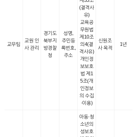
제33조
(결격사
유)
교육공
무원법
경기도
성명,
제10조
교원 인
북부지
주민등
신원조
교무팀
의4(결
1년
사 관리
방경찰
록번호,
사 목적
격사유)
청
주소
개인정
보보호
법 제1
5조(개
인정보
의 수집
∙이용)
아동·청
소년의
성보호