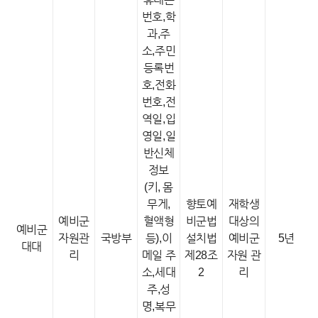
번호,학
과,주
소,주민
등록번
호,전화
번호,전
역일,입
영일,일
반신체
정보
(키, 몸
무게,
향토예
재학생
예비군
혈액형
비군법
대상의
예비군
자원관
국방부
등),이
설치법
예비군
5년
대대
리
메일 주
제28조
자원 관
소,세대
2
리
주,성
명,복무