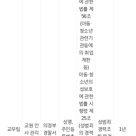
에 관한
법률 제
56조
(아동·
청소년
관련기
관등에
의 취업
제한
등)
아동·청
소년의
성보호
에 관한
법률 시
행령 제
25조
성명,
성범죄
교원 인
의정부
(성범죄
교무팀
주민등
경력조
1년
사 관리
경찰서
의 경력