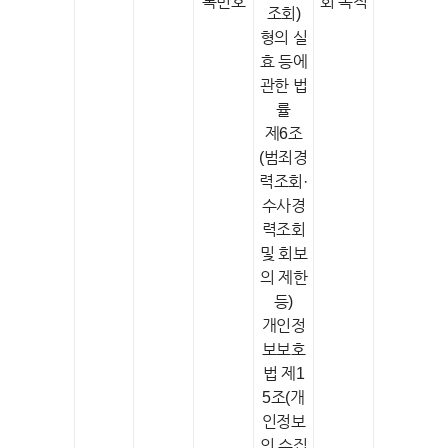
록번호
회 목적
조회)
형의 실
효 등에
관한 법
률
제6조
(범죄경
력조회·
수사경
력조회
및 회보
의 제한
등)
개인정
보보호
법 제1
5조(개
인정보
의 수집