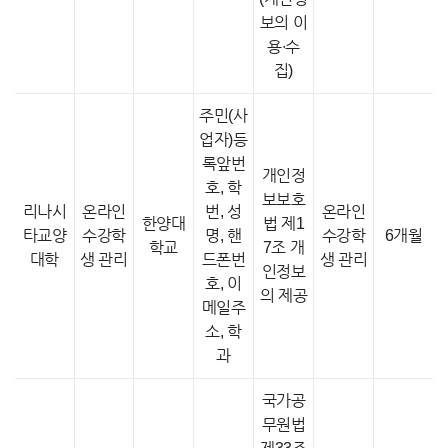
보의 이
용∙수
집)
주민(사
업자)등
록앞번
개인정
호, 학
보보호
리나시
온라인
번, 성
온라인
한양대
법 제1
타교양
수강학
명, 핸
수강학
6개월
학교
7조 개
대학
생 관리
드폰번
생 관리
인정보
호, 이
의 제공
메일주
소, 학
과
국가공
무원법