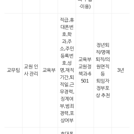
∙이용)
직급,휴
대폰번
호,학
과,주
정년퇴
소,주민
직/명예
등록번
교육부
퇴직/의
호,성
교원 인
교원정
원면직
교무팀
교육부
명,재직
3년
사 관리
책과-6
등
기간,퇴
501
퇴임자
직일,근
정부포
무경력,
상 추천
징계여
부,범죄
경력,포
상여부
휴대폰