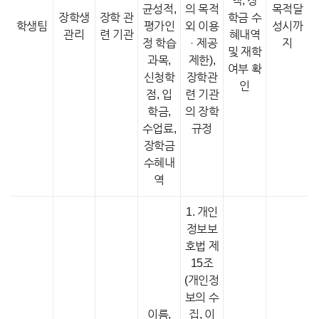
액, 장
균성적,
의 목적
목적달
장학생
장학 관
학금 수
학생팀
평가인
외 이용
성시까
관리
련 기관
혜내역
정 학습
ㆍ제공
지
및 재학
과목,
제한),
여부 확
신청학
장학관
인
점, 입
련 기관
학금,
의 장학
수업료,
규정
장학금
수혜내
역
1. 개인
정보보
호법 제
15조
(개인정
보의 수
이름,
집, 이