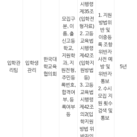
시행령
제35조
1. 지원
모집구
(입학전
방법위
분, 이
형자료)
반 및
름, 출
2. 고등
이중등
신고등
교육법
록 조항
학교,
시행령
위반자
지원학
제42조
한국대
사전 예
입학관
입학생
과, 지
(입학지
학교육
방 및
5년
리팀
관리
원전형,
원방법
협의회
위반자
주민등
등)
통보
록번호,
3. 고등
2. 수시
합격여
교육법
모집 지
부, 등
시행령
원 횟수
록여부
제42조
검색 및
등
의2(입
통보
학지원
방법 위
반자의