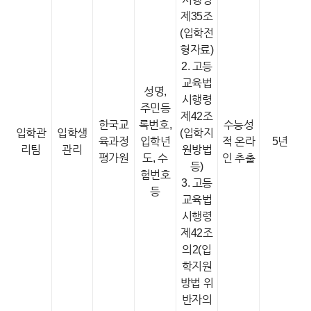
제35조
(입학전
형자료)
2. 고등
교육법
성명,
시행령
주민등
제42조
한국교
록번호,
수능성
입학관
입학생
(입학지
육과정
입학년
적 온라
5년
리팀
관리
원방법
평가원
도, 수
인 추출
등)
험번호
3. 고등
등
교육법
시행령
제42조
의2(입
학지원
방법 위
반자의