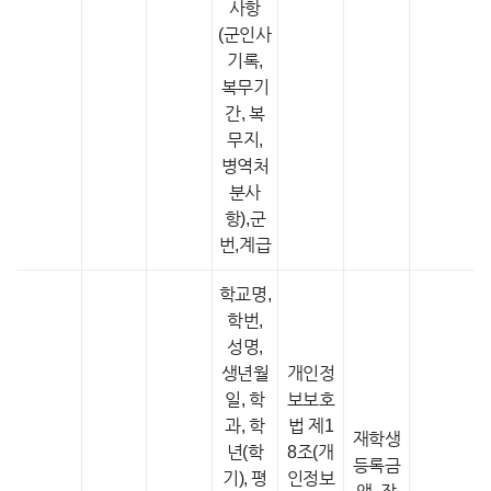
사항
(군인사
기록,
복무기
간, 복
무지,
병역처
분사
항),군
번,계급
학교명,
학번,
성명,
생년월
개인정
일, 학
보보호
과, 학
법 제1
재학생
년(학
8조(개
등록금
기), 평
인정보