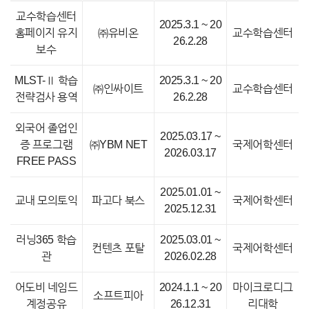
교수학습센터
2025.3.1 ~ 20
홈페이지 유지
㈜유비온
교수학습센터
26.2.28
보수
MLST-Ⅱ 학습
2025.3.1 ~ 20
㈜인싸이트
교수학습센터
전략검사 용역
26.2.28
외국어 졸업인
2025.03.17 ~
증 프로그램
㈜YBM NET
국제어학센터
2026.03.17
FREE PASS
2025.01.01 ~
교내 모의토익
파고다 북스
국제어학센터
2025.12.31
러닝365 학습
2025.03.01 ~
컨텐츠 포탈
국제어학센터
관
2026.02.28
어도비 네임드
2024.1.1 ~ 20
마이크로디그
소프트피아
계정공유
26.12.31
리대학