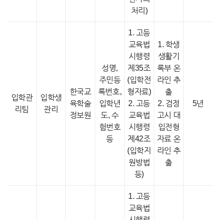
처리)
1. 고등
교육법
1. 학생
시행령
생활기
성명,
제35조
록부 온
주민등
(입학전
라인 추
한국교
록번호,
형자료)
출
입학관
입학생
육학술
입학년
2. 고등
2. 검정
5년
리팀
관리
정보원
도, 수
교육법
고시 대
험번호
시행령
입전형
등
제42조
자료 온
(입학지
라인 추
원방법
출
등)
1. 고등
교육법
시행령