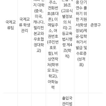
주소,
중 단기
지 대학
16조
전화번
연수 를
(중국,
(고유식
호(휴대
하기 위
미국,
별정보
국제교
폰), 이
한 지원
국제교
캐나다,
의 처
류 학생
메일주
서(학생
준영구
류팀
필리핀
리) 고
관리
소, 여
정보)제
본교와
등교육
권번호
공-입학
우호협
법시행
(주민번
허가서
정대학
령 제4
호포
발급 및
교)
조(학
함), 비
수료증
칙)
상연락
(성적
처(학부
표)
모 또는
학교),
어학능
력
출입국
관리법