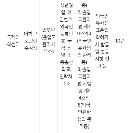
생년월
용)
일, 여
2. 출입
외국인
권번호,
국관리
유학생
외국인
법 제1
법무부
표준입
어학 프
등록번
9조의4
국제어
(출입국
학허가
로그램
호, 국
(외국인
10년
학센터
관리사
서 발급
수강생
적, 성
유학생
무소)
및 변동
별, 최
의 관리
사항 신
종출신
등)
고 등
학교,
3. 출입
연락처,
국관리
주소
법 시행
령 제2
4조의
8(외국
인유학
생의 관
리등)