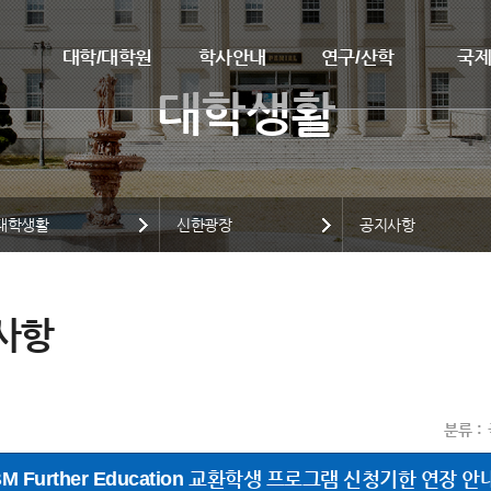
대학/대학원
학사안내
연구/산학
국
대학생활
신한광장
공지사항
사항
분류
M Further Education 교환학생 프로그램 신청기한 연장 안