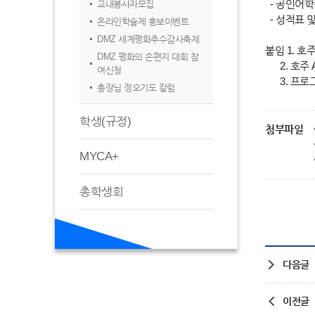
- 공인어학
교내봉사자모집
- 성적표 
온라인학술제 홍보이벤트
DMZ 세계평화추수감사축제
붙임 1. 호
DMZ 평화의 손편지 대회 참
2. 호주 A
여신청
3. 프로그램
총장님 정오기도 칼럼
학생(규정)
첨부파일
MYCA+
총학생회
다음글
이전글