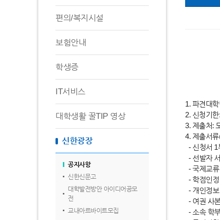
편의/복지시설
보험안내
학생증
IT서비스
1. 파견대학명:
2. 신청기한: 
대학생활 꿀TIP 영상
3. 제출처: 
4. 제출서류
신한광장
- 신청서 1
- 선발자 
공지사항
- 국제교류
신한신문고
- 학점인정
대학발전방안 아이디어공모
- 개인정보
전
- 여권 사
교내아르바이트모집
- 소속 학부