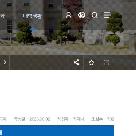
제화
대학생활
국제
작성일
2026.06.02
작성자
정재나
조회수
792
내