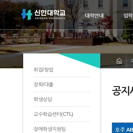
대학안내
입학
취업/창업
장학/대출
공지
학생상담
교수학습센터(CTL)
장애학생지원팀
호주 AB