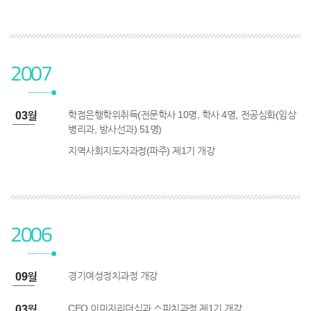
2007
학점은행학위취득(전문학사 10명, 학사 4명, 전공심화(임상
7년 03월
병리과, 방사선과) 51명)
지역사회지도자과정(파주) 제1기 개강
2006
경기여성정치과정 개강
6년 09월
CEO 이미지리더십과 스피치과정 제1기 개강
6년 03월