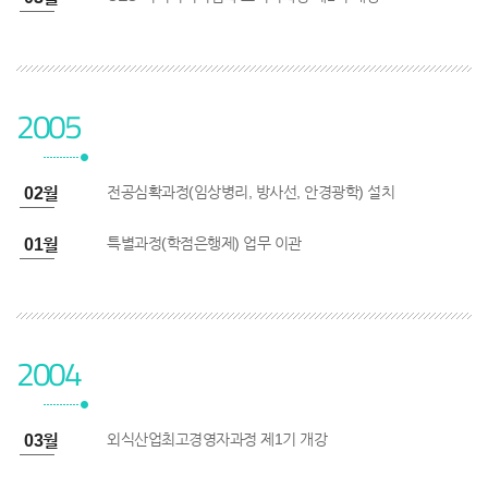
2005
전공심확과정(임상병리, 방사선, 안경광학) 설치
5년 02월
특별과정(학점은행제) 업무 이관
5년 01월
2004
외식산업최고경영자과정 제1기 개강
4년 03월