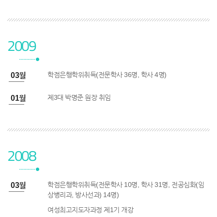
2009
학점은행학위취득(전문학사 36명, 학사 4명)
9년 03월
제3대 박명준 원장 취임
9년 01월
2008
학점은행학위취득(전문학사 10명, 학사 31명, 전공심화(임
8년 03월
상병리과, 방사선과) 14명)
여성최고지도자과정 제1기 개강