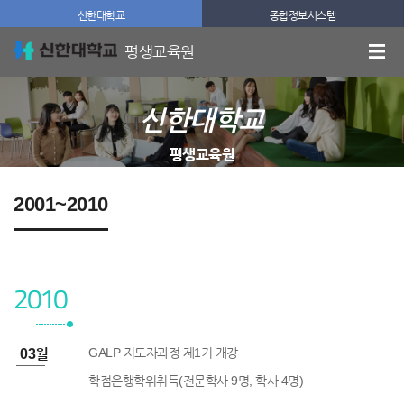
신한대학교
종합정보시스템
평생교육원
신한대학교
평생교육원
2001~2010
2010
GALP 지도자과정 제1기 개강
0년 03월
학점은행학위취득(전문학사 9명, 학사 4명)