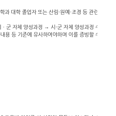
련학과 대학 졸업자 또는 산림
·
원예
·
조경 등 관련 국가
시ㆍ군 자체 양성과정
→
시
·
군 자체 양성과정 수료자
내용 등 기준에 유사하여야하며 이를 증빙할 수 있
원