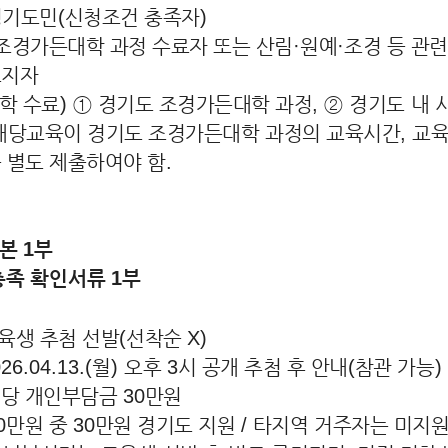
경기도민
(
신청조건 충족자
)
조경가든대학 과정 수료자 또는 산림
·
원예
·
조경 등 관
소지자
학 수료
)
①
경기도 조경가든대학 과정
,
②
경기도 내 
해당교육이 경기도 조경가든대학 과정의 교육시간
,
교육
 별도 제출하여야 함
.
등본
1
부
충족 확인서류
1
부
육생 추첨 선발
(
선착순
X)
026.04.13.(월
) 오후
3
시 공개 추첨 후 안내
(
참관 가능
)
당 개인부담금
30
만원
0
만원 중
30
만원 경기도 지원
/
타지역 거주자는 미지