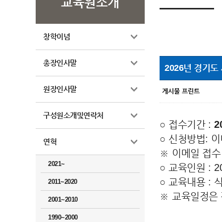
교육원소개
창학이념
총장인사말
2026년 경기도
원장인사말
구성원소개및연락처
○
접수기간
:
2
○
신청방법
:
이
연혁
※
이메일 접수
2021~
○
교육인원
: 2
○
교육내용
:
2011~2020
※
교육일정은 
2001~2010
1990~2000