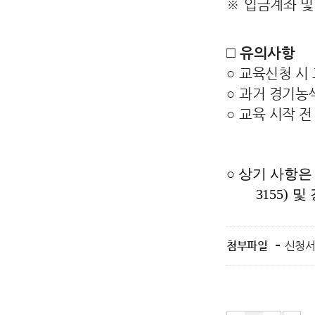
※
입금계좌 및
□
유의사항
○
교육신청 시
○
과거 경기농
○
교육 시작 전
○
상기 사항은
3155)
및
첨부파일
신청서(