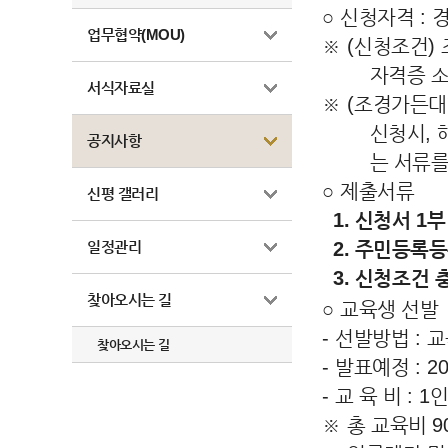
○
신청자격
:
업무협약(MOU)
※
(
신청조건
)
자격증 
서식자료실
※
(
조경가든대
신청시
,
공지사항
는 서류를
○
제출서류
신평 갤러리
1. 신청서
1
부
일정관리
2. 주민등록
3.
신청조건 
찾아오시는 길
○
교육생 선발
-
선발방법
:
교
찾아오시는 길
-
발표예정
: 2
-
교 육 비
: 1
인
※
총 교육비
9