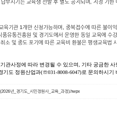
 납부시기는 교육생 선발 후 별도 공지되며
,
지정 기한 
 교육기관
1
개만 신청가능하며
,
중복접수에 따른 불이익
식품유통진흥원 및 경기도에서 운영한 동일 교육에 수강
 취소 및 중도 포기에 따른 교육비 환불은 평생교육법 
 기관사정에 따라 변경될 수 있으며
,
기타 궁금한 
 경기도 정원산업과
(
☏
031-8008-6047)
로 문의
하시기
2026년_경기도_시민정원사_교육_과정).hwpx