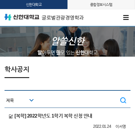
신한대학교
종합정보시스템
글로벌관광경영학과
알쓸신한
알
아두면
쓸
모 있는
신한
대학교
학사공지
[복학] 2022학년도 1학기 복학 신청 안내
2022.01.24
이서영