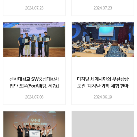
SW교육지원사업’ 진행
2024.07.23
2024.07.23
신한대학교 SW중심대학사
디지털 세계시민의 무한상상
업단 포올(ForAll)팀, 제7회
도전 ‘디지털·과학 체험 한마
캡스톤디자인 대학생 경진대
당’ 개최
2024.07.08
2024.06.19
회에