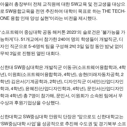
아울러 총장부터 전체 교직원에 대한 SW교육 및 전교생을 대상으
로 SW융합교육을 전면 추진하여 대학이 목표로 하는 THE TECH-
ONE 융합 인재 양성 실현”이라는 비전을 제시했다.
‘소프트웨어 중심대학 공동 해커톤 2023‘의 슬로건은 ’불가능을 가
능하게’다. 51개교에서 참가한 240여 명의 학생들이 개발직군, 디
자인 직군으로 5~6명씩 팀을 구성해 2박 3일 일정 동안 밤낮 없이
무박 3일로 진행된 열띤 대회다.
신한대 SW중심대학은 개발직군 이동규(소프트웨어융합학과, 4학
년), 이원희(소프트웨어융합학과, 4학년), 송현(미래자동차공학, 2
학년) 김은서(기계공학과, 2학년), 디자인직군 이세민(산업디자인
학과, 4학년), 윤혜진(산업디자인학과, 4학년), 문민서(산업디자인
학과 4학년) 총 7명이 참가해, 문민서, 이원희가 소속된 팀에서 우
수상과 후원기업상을 수상했다.
신한대학교 SW중심대학 안원익 단장은 “앞으로도 신한대학교는
‘SW중심대학 사업’을 성공적으로 추진해 수도권 및 경기북부 소프