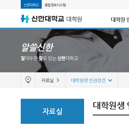
신한대학교
종합정보시스템
대학원
대학원 
알쓸신한
알
아두면
쓸
모 있는
신한
대학교
자료실
대학원생 인권장전
대학원생
자료실