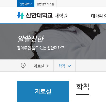
신한대학교
종합정보시스템
대학원
대학원 
알쓸신한
알
아두면
쓸
모 있는
신한
대학교
자료실
학칙
학칙
자료실