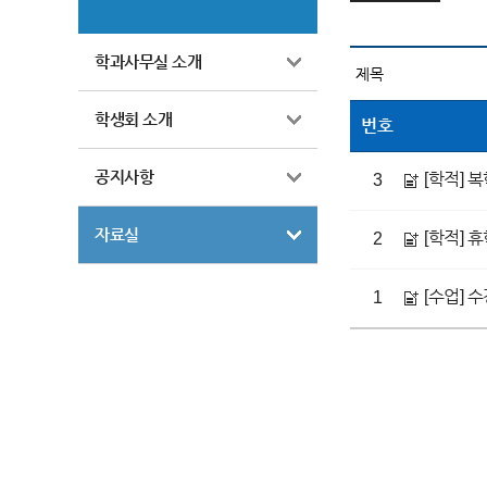
학과사무실 소개
학생회 소개
번호
공지사항
[학적] 
3
자료실
[학적] 
2
[수업] 
1