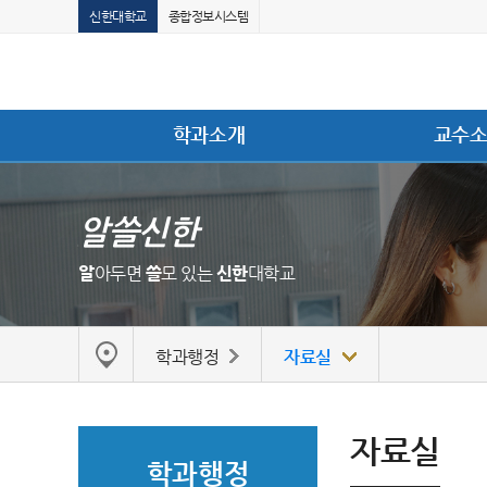
신한대학교
종합정보시스템
학과소개
교수
알쓸신한
알
아두면
쓸
모 있는
신한
대학교
학과행정
자료실
자료실
학과행정