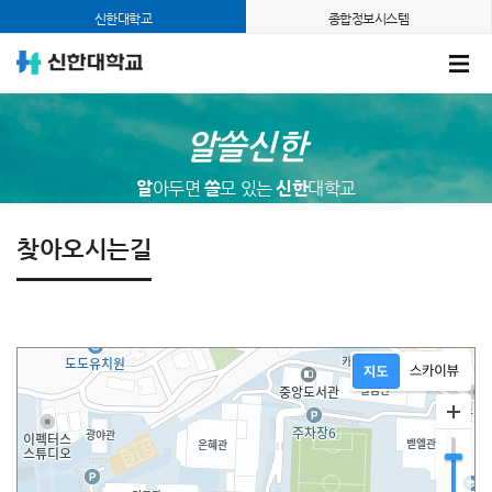
신한대학교
종합정보시스템
알쓸신한
알
아두면
쓸
모 있는
신한
대학교
찾아오시는길