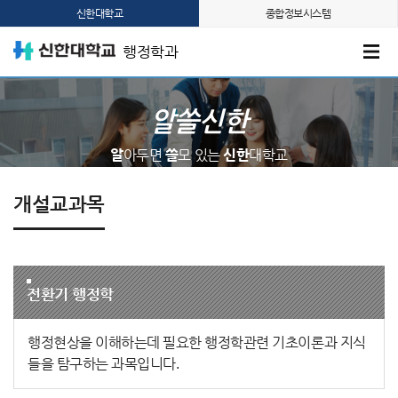
신한대학교
종합정보시스템
행정학과
알쓸신한
알
아두면
쓸
모 있는
신한
대학교
개설교과목
전환기 행정학
행정현상을 이해하는데 필요한 행정학관련 기초이론과 지식
들을 탐구하는 과목입니다.