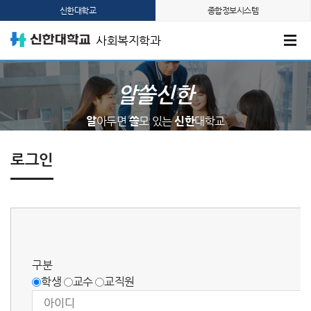
신한대학교
종합정보시스템
사회복지학과
알쓸신한
알
아두면
쓸
모 있는
신한
대학교
로그인
구분
학생
교수
교직원