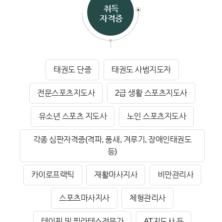
취득
자격증
태권도 단증
태권도 사범지도자
전문스포츠지도사
2급 생활 스포츠지도사
유소년 스포츠 지도사
노인 스포츠지도사
각종 심판자격증(격파, 품새, 겨루기, 장애인태권도
등)
카이로프랙틱
재활마사지사
비만관리사
스포츠마사지사
체형관리사
테이핑 및 필라테스전문가
AT지도사 등