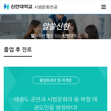
시범문화전공
알쓸신한
알
아두면
쓸
모 있는
신한
대학교
졸업 후 진로
졸업후진로 및 자격증
태권도 공연과 시범문화의 융·복합 태
권도인을 양성하다!