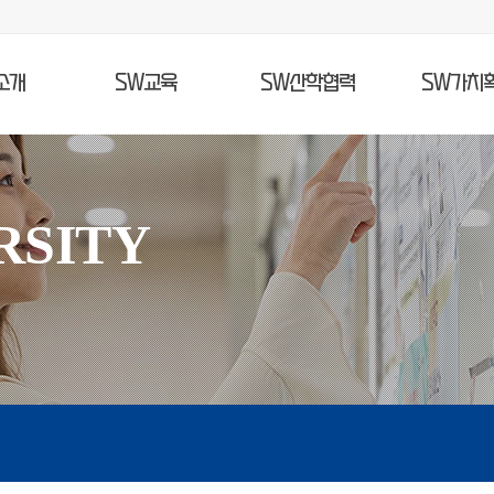
소개
SW교육
SW산학협력
SW가치
RSITY