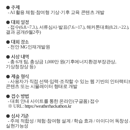
● 주제
- AI 활용 체험·참여형 기상·기후 교육 콘텐츠 개발
● 대회 일정
- 접수(6.8.~7.3.), 서류심사·발표(7.6.~17.), 해커톤대회(8.21.~22.),
결과 공개(9월2주)
● 대회 장소
- 천안 MG인재개발원
● 시상 내역
- 총 6개 팀, 총상금 1,000만 원(기후에너지환경부장관상,
기상청장상 등)
● 제출 형식
- 사용자가 직접 선택·입력·조작할 수 있는 웹 기반의 인터랙티
콘텐츠 또는 시뮬레이터 형태로 개발
● 접수 방법
- 대회 안내 사이트를 통한 온라인(구글폼) 접수
※ URL:
https://weatherhackathon.kr
● 심사 기준
- 주제 적합성 / 체험·참여형 설계 / 학습 효과 / 아이디어 독창성 
실현가능성