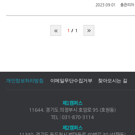
2023.09.01
총관리자
1
1
개인정보처리방침
이메일무단수집거부
찾아오시는 길
제1캠퍼스
11644. 경기도 의정부시 호암로 95 (호원동)
TEL : 031-870-3114
제2캠퍼스
11340. 경기도 동두천시 벌마들로 40번길 30 (상패동)