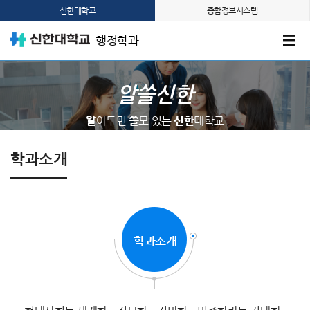
신한대학교
종합정보시스템
행정학과
알쓸신한
알
아두면
쓸
모 있는
신한
대학교
학과소개
학과소개