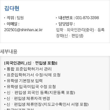
김다현
직위
팀원
내선번호
031-870-3398
이메일
담당업무
202501@shinhan.ac.kr
입학ㆍ외국인관리(중국)ㆍ등록
장학(신ㆍ편입생)
세부내용
[
외국인관리_(
신
ㆍ
편
입생 포함)
]
• 통합 표준입학허가서 관리
• 표준입학허가서 수정/삭제 요청
•
유학생 기본정보 입력
•
유학생 입국/미입국 수정 요청
• 신ㆍ편입생 외국인 등록(지문등록 포함)
• 신ㆍ편입생 체류자격 변경
• 신ㆍ편입생 체류연장 (지도교수확인서 서명 포함)