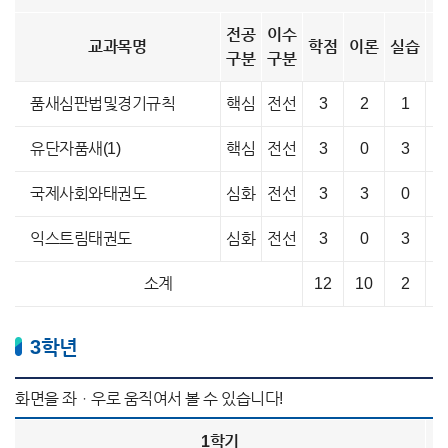
전공
이수
교과목명
학점
이론
실습
구분
구분
품새심판법및경기규칙
핵심
전선
3
2
1
유단자품새(1)
핵심
전선
3
0
3
국제사회와태권도
심화
전선
3
3
0
익스트림태권도
심화
전선
3
0
3
소계
12
10
2
3학년
1학기