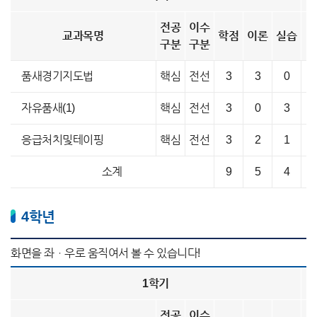
전공
이수
교과목명
학점
이론
실습
구분
구분
품새경기지도법
핵심
전선
3
3
0
자유품새(1)
핵심
전선
3
0
3
응급처치및테이핑
핵심
전선
3
2
1
소계
9
5
4
4학년
1학기
전공
이수