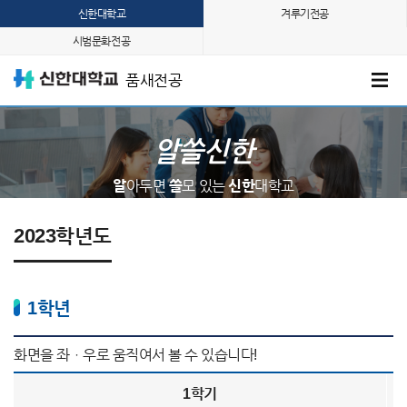
신한대학교
겨루기전공
시범문화전공
품새전공
알쓸신한
알
아두면
쓸
모 있는
신한
대학교
2023학년도
1학년
1학기