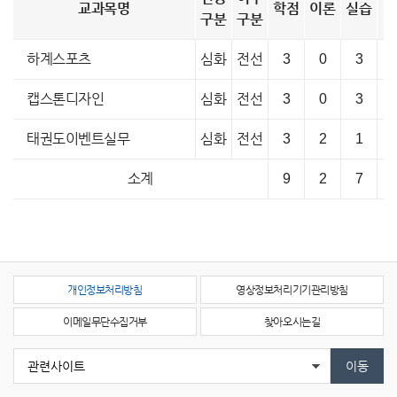
교과목명
학점
이론
실습
구분
구분
하계스포츠
심화
전선
3
0
3
캡스톤디자인
심화
전선
3
0
3
태권도이벤트실무
심화
전선
3
2
1
소계
9
2
7
개인정보처리방침
영상정보처리기기관리방침
이메일무단수집거부
찾아오시는길