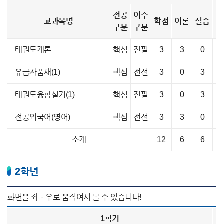
전공
이수
교과목명
학점
이론
실습
구분
구분
태권도개론
핵심
전필
3
3
0
유급자품새(1)
핵심
전선
3
0
3
태권도융합실기(1)
핵심
전필
3
0
3
전공외국어(영어)
핵심
전선
3
3
0
소계
12
6
6
2학년
1학기