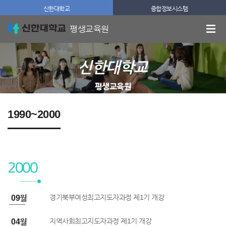
신한대학교
종합정보시스템
평생교육원
신한대학교
평생교육원
1990~2000
2000
경기북부여성최고지도자과정 제1기 개강
0년 09월
지역사회최고지도자과정 제1기 개강
0년 04월