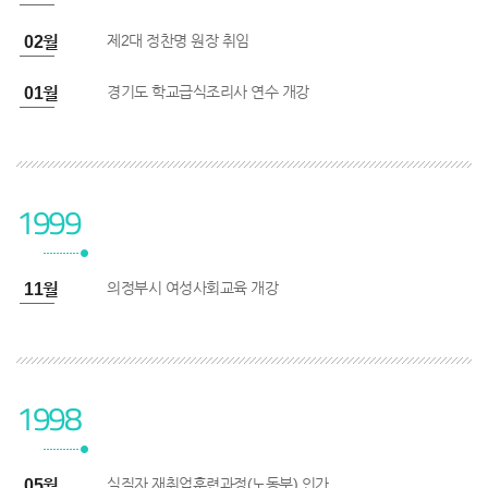
제2대 정찬명 원장 취임
0년 02월
경기도 학교급식조리사 연수 개강
0년 01월
1999
의정부시 여성사회교육 개강
9년 11월
1998
실직자 재취업훈련과정(노동부) 인가
8년 05월