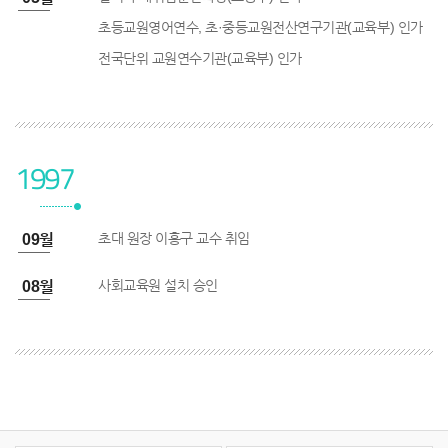
초등교원영어연수, 초·중등교원전산연구기관(교육부) 인가
전국단위 교원연수기관(교육부) 인가
1997
초대 원장 이흥구 교수 취임
7년 09월
사회교육원 설치 승인
7년 08월