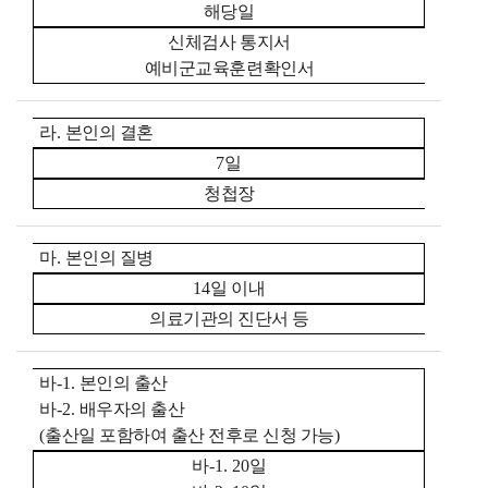
해당일
신체검사 통지서
예비군교육훈련확인서
라
.
본인의 결혼
7
일
청첩장
마
.
본인의 질병
14
일 이내
의료기관의 진단서 등
바
-1.
본인의 출산
바
-2.
배우자의 출산
(
출산일 포함하여 출산 전후로 신청 가능
)
바
-1. 20
일