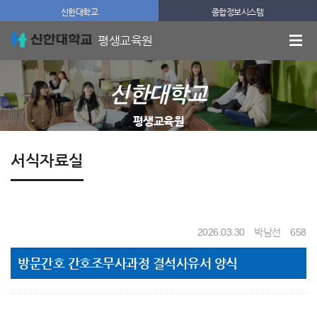
신한대학교
종합정보시스템
평생교육원
신한대학교
평생교육원
서식자료실
2026.03.30
박남선
658
방문간호 간호조무사과정 결석사유서 양식