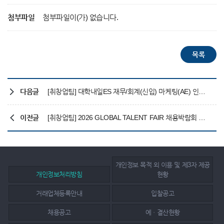
첨부파일
첨부파일이(가) 없습니다.
다음글
[취창업팀] 대학내일ES 재무/회계(신입) 마케팅(AE) 인턴 및 웹기획자(주니어) 채용 안내(~05/18 15:00)
이전글
[취창업팀] 2026 GLOBAL TALENT FAIR 채용박람회 안내(6/1~6/2)
개인정보 목적 외 이용 및 제3자 제공
개인정보처리방침
현황
거래업체등록안내
입찰공고
채용공고
예ㆍ결산현황