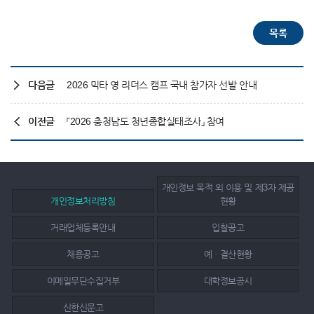
다음글
2026 믹타 영 리더스 캠프 국내 참가자 선발 안내
이전글
「2026 충청남도 청년종합실태조사」 참여
개인정보 목적 외 이용 및 제3자 제공
개인정보처리방침
현황
거래업체등록안내
입찰공고
채용공고
예ㆍ결산현황
이메일무단수집거부
대학정보공시
신한신문고