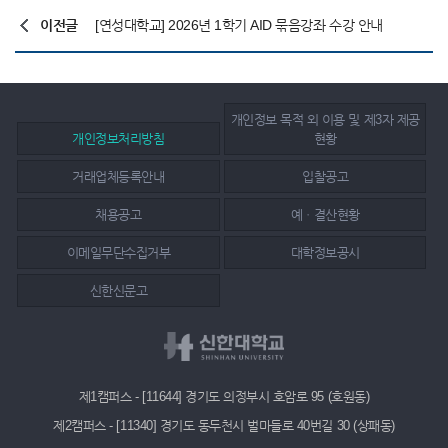
이전글
[연성대학교] 2026년 1학기 AID 묶음강좌 수강 안내
개인정보 목적 외 이용 및 제3자 제공
개인정보처리방침
현황
거래업체등록안내
입찰공고
채용공고
예ㆍ결산현황
이메일무단수집거부
대학정보공시
신한신문고
제1캠퍼스 - [11644] 경기도 의정부시 호암로 95 (호원동)
제2캠퍼스 - [11340] 경기도 동두천시 벌마들로 40번길 30 (상패동)