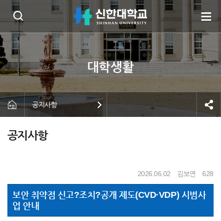
공지사항
공지사항
2026.06.02
김보연
628
보안 취약점 신고?조치?공개 제도(CVD·VDP) 시범사
업 안내