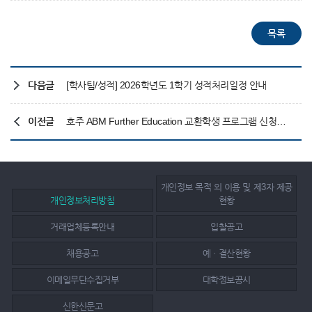
다음글
[학사팀/성적] 2026학년도 1학기 성적처리일정 안내
이전글
호주 ABM Further Education 교환학생 프로그램 신청기한 연장 안내
개인정보 목적 외 이용 및 제3자 제공
개인정보처리방침
현황
거래업체등록안내
입찰공고
채용공고
예ㆍ결산현황
이메일무단수집거부
대학정보공시
신한신문고