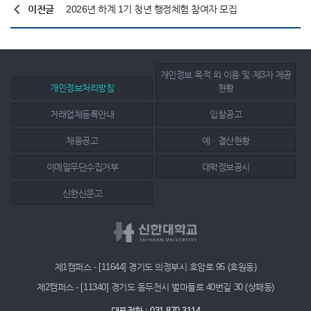
이전글
2026년 하계 1기 청년 행정체험 참여자 모집
개인정보 목적 외 이용 및 제3자 제공
개인정보처리방침
현황
거래업체등록안내
입찰공고
채용공고
예ㆍ결산현황
이메일무단수집거부
대학정보공시
신한신문고
제1캠퍼스 - [11644] 경기도 의정부시 호암로 95 (호원동)
제2캠퍼스 - [11340] 경기도 동두천시 벌마들로 40번길 30 (상패동)
대표전화 : 031-870-3114