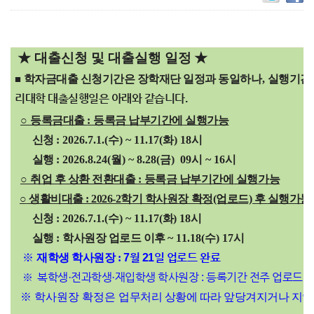
★ 대출신청 및 대출실행
일정
★
학자금대출 신청기간은 장학재단 일정과 동일하나
,
실행기간
■
리
대학 대출실행
일은 아래와 같습니다
.
○
등록금대출
:
등록금 납부기간에
실행가능
신청
: 2026.7.1.(
수
) ~ 11.17(화
) 18시
실행
: 2026.8.24(월) ~ 8.28(금)
09시 ~ 16시
○
취업 후 상환 전환대출
:
등록금 납부기간에
실행가능
○
생활비대출 : 2026-2학기 학사원장 확정(업로드) 후
실행가능
신청
: 2026.7.1.(
수
) ~ 11.17(
화
) 18시
실행
:
학사원장 업로드 이후
~ 11.18(
수
) 17시
※
재학생 학사원장 :
7
월 21일 업로드 완료
복학생·
전과학생·
재입학생 학사원장 : 등록기간 전주 업로드 
※
※ 학사원장 확정은
업무처리 상황에 따라 앞당겨지거나 지연