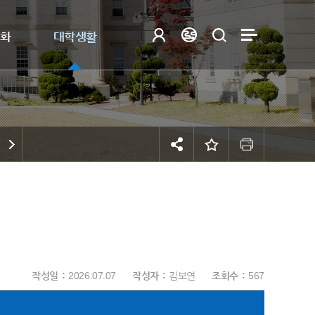
제화
대학생활
작성일
2026.07.07
작성자
김보연
조회수
567