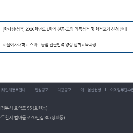
[학사팀/성적] 2026학년도 1학기 전공·교양 취득성적 및 학점포기 신청 안내
서울여자대학교 스마트농업 전문인력 양성 심화교육과정
거래업체등록안내
입찰공고
채용공고
예ㆍ결산현황
이메일무단수
 의정부시 호암로 95 (호원동)
 동두천시 벌마들로 40번길 30 (상패동)