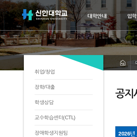
대학안내
입학
취업/창업
장학/대출
공지
학생상담
교수학습센터(CTL)
장애학생지원팀
2026