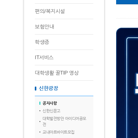
편의/복지시설
보험안내
학생증
IT서비스
대학생활 꿀TIP 영상
신한광장
공지사항
신한신문고
대학발전방안 아이디어공모
전
교내아르바이트모집