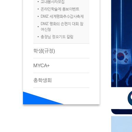
교내봉사자모집
온라인학술제 홍보이벤트
DMZ 세계평화추수감사축제
DMZ 평화의 손편지 대회 참
여신청
총장님 정오기도 칼럼
학생(규정)
MYCA+
총학생회