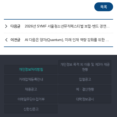
다음글
2026년 SYMF 서울청소년뮤직페스티벌 보컬·밴드 경연대회 지원자 모집
이전글
AI 다음은 양자(Quantum), 미래 인재 역량 강화를 위한 석학 초청 강연
개인정보 목적 외 이용 및 제3자 제공
개인정보처리방침
현황
거래업체등록안내
입찰공고
채용공고
예ㆍ결산현황
이메일무단수집거부
대학정보공시
신한신문고