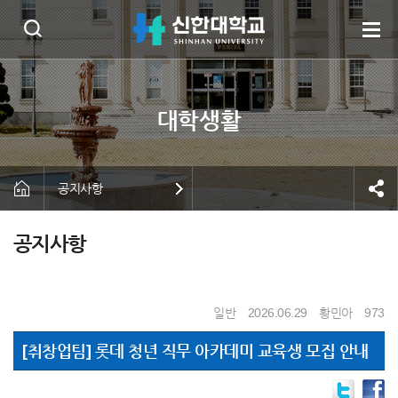
공지사항
공지사항
일반
2026.06.29
황민아
973
[취창업팀] 롯데 청년 직무 아카데미 교육생 모집 안내