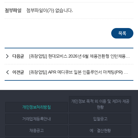
첨부파일
첨부파일이(가) 없습니다.
다음글
[취창업팀] 현대모비스 2026년 6월 채용전환형 인턴채용 안내
이전글
[취창업팀] APR 메디큐브 일본 인플루언서 마케팅(PR) 채용연계형 인턴사원 모집
개인정보 목적 외 이용 및 제3자 제공
개인정보처리방침
현황
거래업체등록안내
입찰공고
채용공고
예ㆍ결산현황