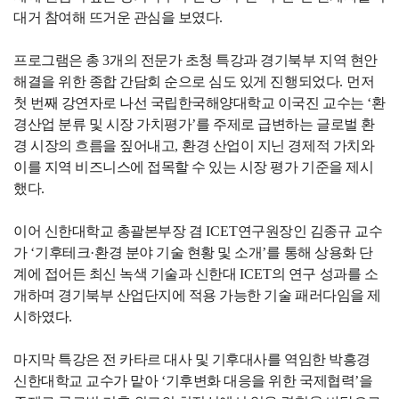
대거 참여해 뜨거운 관심을 보였다
.
프로그램은 총
3
개의 전문가 초청 특강과 경기북부 지역 현안
해결을 위한 종합 간담회 순으로 심도 있게 진행되었다
.
먼저
첫 번째 강연자로 나선 국립한국해양대학교 이국진 교수는
‘
환
경산업 분류 및 시장 가치평가
’
를 주제로 급변하는 글로벌 환
경 시장의 흐름을 짚어내고
,
환경 산업이 지닌 경제적 가치와
이를 지역 비즈니스에 접목할 수 있는 시장 평가 기준을 제시
했다
.
이어 신한대학교 총괄본부장 겸
ICET
연구원장인 김종규 교수
가
‘
기후테크
·
환경 분야 기술 현황 및 소개
’
를 통해 상용화 단
계에 접어든 최신 녹색 기술과 신한대
ICET
의 연구 성과를 소
개하며 경기북부 산업단지에 적용 가능한 기술 패러다임을 제
시하였다
.
마지막 특강은 전 카타르 대사 및 기후대사를 역임한 박흥경
신한대학교 교수가 맡아
‘
기후변화 대응을 위한 국제협력
’
을