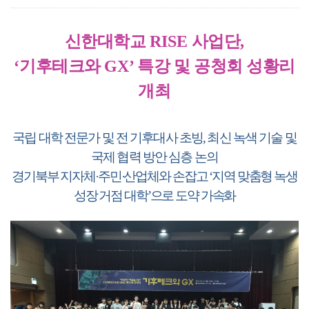
신한대학교
RISE
사업단
,
‘
기후테크와
GX’
특강 및 공청회 성황리
개최
국립 대학 전문가 및 전 기후대사 초빙
,
최신 녹색 기술 및
국제 협력 방안 심층 논의
경기북부 지자체
·
주민
·
산업체와 손잡고
‘
지역 맞춤형 녹생
성장 거점 대학
’
으로 도약 가속화