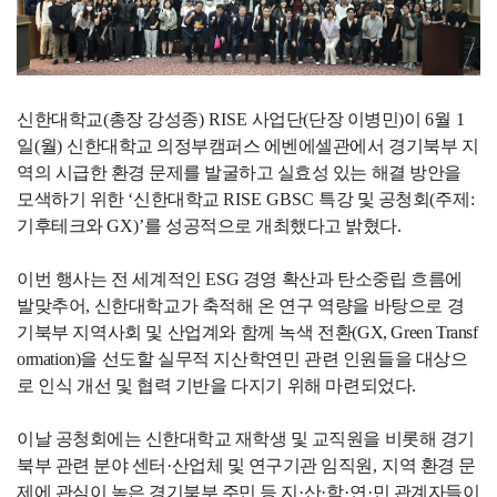
신한대학교
(
총장 강성종
) RISE
사업단
(
단장 이병민
)
이
6
월
1
일
(
월
)
신한대학교 의정부캠퍼스 에벤에셀관에서 경기북부 지
역의 시급한 환경 문제를 발굴하고 실효성 있는 해결 방안을
모색하기 위한
‘
신한대학교
RISE GBSC
특강 및 공청회
(
주제
:
기후테크와
GX)’
를 성공적으로 개최했다고 밝혔다
.
이번 행사는 전 세계적인
ESG
경영 확산과 탄소중립 흐름에
발맞추어
,
신한대학교가 축적해 온 연구 역량을 바탕으로 경
기북부 지역사회 및 산업계와 함께 녹색 전환
(GX, Green Transf
ormation)
을 선도할 실무적 지산학연민 관련 인원들을 대상으
로 인식 개선 및 협력 기반을 다지기 위해 마련되었다
.
이날 공청회에는 신한대학교 재학생 및 교직원을 비롯해 경기
북부 관련 분야 센터
·
산업체 및 연구기관 임직원
,
지역 환경 문
제에 관심이 높은 경기북부 주민 등 지
·
산
·
학
·
연
·
민 관계자들이