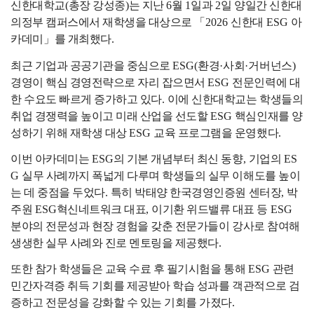
신한대학교
(
총장 강성종
)
는 지난
6
월
1
일과
2
일 양일간 신한대
의정부 캠퍼스에서 재학생을 대상으로
「
2026
신한대
ESG
아
카데미
」
를 개최했다
.
최근 기업과 공공기관을 중심으로
ESG(
환경
·
사회
·
거버넌스
)
경영이 핵심 경영전략으로 자리 잡으면서
ESG
전문인력에 대
한 수요도 빠르게 증가하고 있다
.
이에 신한대학교는 학생들의
취업 경쟁력을 높이고 미래 산업을 선도할
ESG
핵심인재를 양
성하기 위해 재학생 대상
ESG
교육 프로그램을 운영했다
.
이번 아카데미는
ESG
의 기본 개념부터 최신 동향
,
기업의
ES
G
실무 사례까지 폭넓게 다루며 학생들의 실무 이해도를 높이
는 데 중점을 두었다
.
특히 박태양 한국경영인증원 센터장
,
박
주원
ESG
혁신네트워크 대표
,
이기환 위드밸류 대표 등
ESG
분야의 전문성과 현장 경험을 갖춘 전문가들이 강사로 참여해
생생한 실무 사례와 진로 멘토링을 제공했다
.
또한 참가 학생들은 교육 수료 후 필기시험을 통해
ESG
관련
민간자격증 취득 기회를 제공받아 학습 성과를 객관적으로 검
증하고 전문성을 강화할 수 있는 기회를 가졌다
.