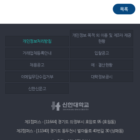
개인정보 목적 외 이용 및 제3자 제공
개인정보처리방침
현황
거래업체등록안내
입찰공고
채용공고
예ㆍ결산현황
이메일무단수집거부
대학정보공시
신한신문고
제1캠퍼스 - [11644] 경기도 의정부시 호암로 95 (호원동)
제2캠퍼스 - [11340] 경기도 동두천시 벌마들로 40번길 30 (상패동)