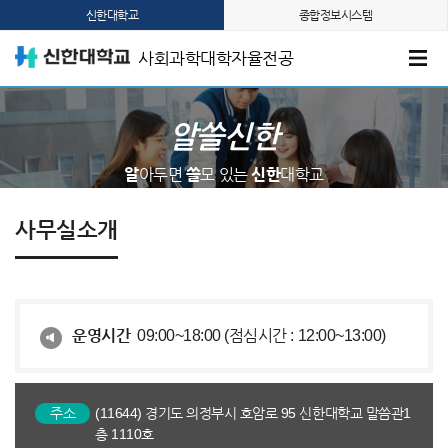
신한대학교
종합정보시스템
사회과학대학자율전공
알쓸신한
알
아두면
쓸
모 있는
신한
대학교
사무실소개
운영시간
09:00~18:00 (점심시간 : 12:00~13:00)
주소
(11644) 경기도 의정부시 호암로 95 신한대학교 말씀관1
층 1110호