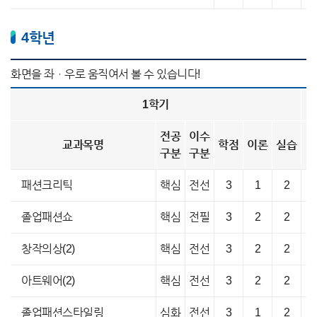
4학년
1학기
전공
이수
교과목명
학점
이론
실습
구분
구분
패션크리틱
핵심
전선
3
1
2
졸업패션쇼
핵심
전필
3
2
2
창작의상(2)
핵심
전선
3
2
2
아트웨어(2)
핵심
전선
3
2
2
졸업패션스타일링
심화
전선
3
1
2