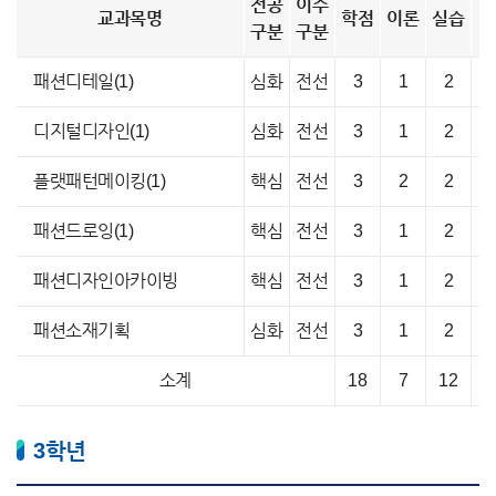
전공
이수
교과목명
학점
이론
실습
구분
구분
패션디테일(1)
심화
전선
3
1
2
디지털디자인(1)
심화
전선
3
1
2
플랫패턴메이킹(1)
핵심
전선
3
2
2
패션드로잉(1)
핵심
전선
3
1
2
패션디자인아카이빙
핵심
전선
3
1
2
패션소재기획
심화
전선
3
1
2
소계
18
7
12
3학년