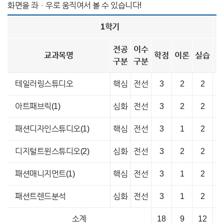
1학기
전공
이수
교과목명
학점
이론
실습
구분
구분
테일러링스튜디오
핵심
전선
3
2
2
아트패브릭(1)
심화
전선
3
2
2
패션디자인스튜디오(1)
핵심
전선
3
1
2
디지털트윈스튜디오(2)
심화
전선
3
2
2
패션매니지먼트(1)
핵심
전선
3
1
2
패션트렌드분석
심화
전선
3
1
2
소계
18
9
12