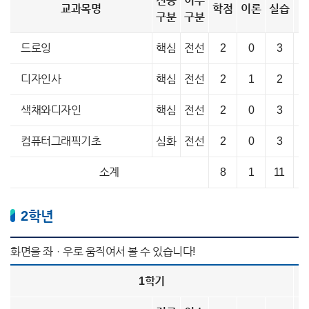
전공
이수
교과목명
학점
이론
실습
구분
구분
드로잉
핵심
전선
2
0
3
디자인사
핵심
전선
2
1
2
색채와디자인
핵심
전선
2
0
3
컴퓨터그래픽기초
심화
전선
2
0
3
소계
8
1
11
2학년
1학기