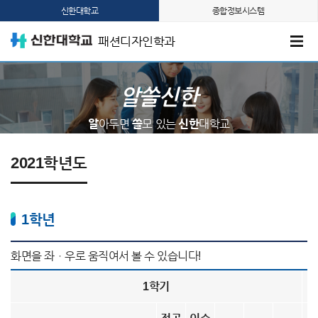
신한대학교
종합정보시스템
패션디자인학과
알쓸신한
알
아두면
쓸
모 있는
신한
대학교
2021학년도
1학년
1학기