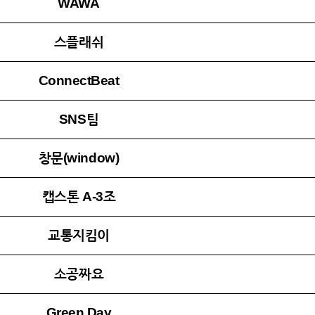
WAWA
스플래쉬
ConnectBeat
SNS팀
창문(window)
캡스톤 A-3조
교통지킴이
소공짜요
Green Day