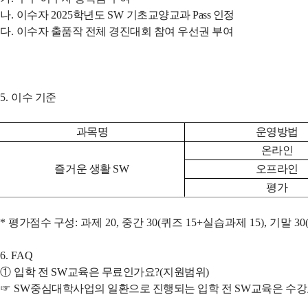
나
.
이수자
2025
학년도
SW
기초교양교과 Pass 인정
다
.
이수자 출품작 전체 경진대회 참여 우선권 부여
5.
이수 기준
과목명
운영방법
온라인
즐거운 생활
SW
오프라인
평가
*
평가점수 구성
: 과제 20, 중간 30(퀴즈 15+실습과제 15), 기말 
6. FAQ
①
입학 전
SW
교육은 무료인가요
?(
지원범위
)
☞
SW
중심대학사업의 일환으로 진행되는 입학 전
SW
교육은 수강