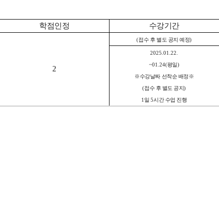
학점인정
수강기간
(
접수 후 별도 공지 예정
)
2025.01.22.
~01.24(
평일
)
2
※
수강날짜 선착순 배정
※
(
접수 후 별도 공지
)
1
일 5
시간 수업 진행