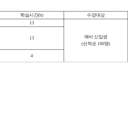
학습시간
(h)
수강대상
13
예비 신입생
13
(
선착순
100
명
)
4