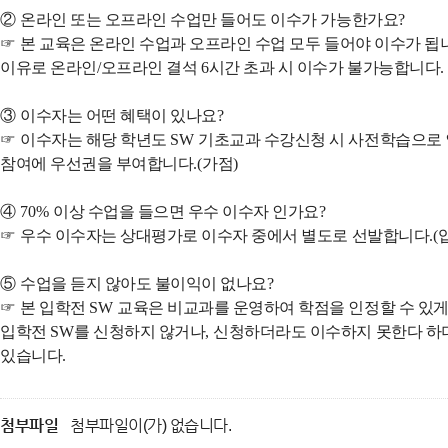
②
온라인 또는 오프라인 수업만 들어도 이수가 가능한가요
?
☞
본 교육은 온라인 수업과 오프라인 수업 모두 들어야 이수가 됩
이유로 온라인
/
오프라인 결석
6
시간 초과 시 이수가 불가능합니다
③
이수자는 어떤 혜택이 있나요
?
☞
이수자는 해당 학년도
SW
기초교과 수강신청 시 사전학습으로
참여에 우선권을 부여합니다
.(
가점
)
④
70%
이상 수업을 들으면 우수 이수자 인가요
?
☞
우수 이수자는 상대평가로 이수자 중에서 별도로 선발합니다
.(
⑤
수업을 듣지 않아도 불이익이 없나요
?
☞
본 입학전
SW
교육은 비교과를 운영하여 학점을 인정할 수 있
입학전
SW
를 신청하지 않거나
,
신청하더라도 이수하지 못한다 하
있습니다
.
첨부파일
첨부파일이(가) 없습니다.