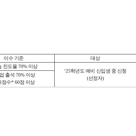
이수 기준
대상
습 진도율
70%
이상
‘25
학년도 예비 신입생 중 신청
업 출석
70%
이상
(
선정자
)
가점수
* 60
점 이상