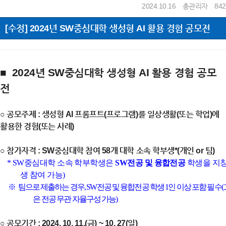
2024.10.16
총관리자
842
[수정] 2024년 SW중심대학 생성형 AI 활용 경험 공모전
■
2024년 SW중심대학 생성형 AI 활용 경험 공모
전
○
공모주제 : 생성형 AI 프롬프트(프로그램)를 일상생활(또는 학업)에
활용한 경험(또는 사례)
○
참가자격 : SW중심대학 참여 58개 대학 소속 학부생*(개인 or 팀)
* SW
중심대학 소속 학부학생은
SW
전공 및 융합전공
학생을 지
생 참여 가능
)
※
팀으로 제출하는 경우
, SW
전공 및 융합전공 학생
1
인 이상 포함 필수
(
은 전공 무관 자율구성 가능
)
○
공모기간 : 2024. 10. 11.(금) ~ 10. 27(일)